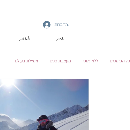
להתחברות
בית
אודות
כל הפוסטים
ללא גלוטן
מעצבת פנים
מטיילת בעולם
מיכל גפן
30 בדצמ׳ 2018
זמן קריאה 5 דקות
סקי באלסקה
זכרונות וחוויות מטיול חרפי באלסקה - שלג, פסלי
חמים, זוהר הקוטב ו-סקי אתגרי במיוחד, למתקדמים