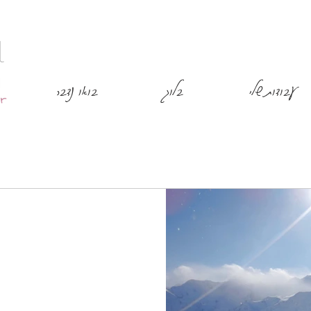
עבודות שלי
בלוג
בואו נדבר
ם מקרח, מרוץ מזחלות, מעיינות
 - הלי-סקי. הטיול...