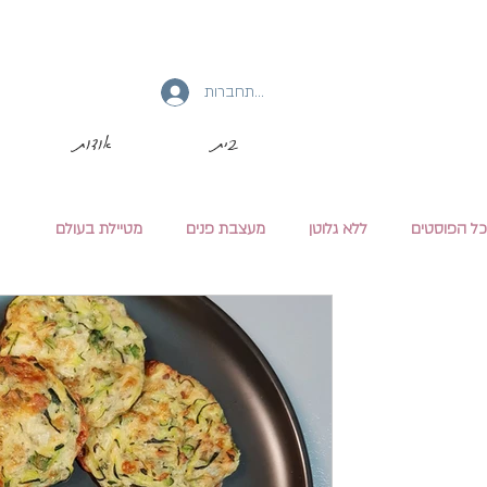
להתחברות
בית
אודות
כל הפוסטים
ללא גלוטן
מעצבת פנים
מטיילת בעולם
מיכל גפן
29 בנוב׳ 2018
זמן קריאה 3 דקות
לביבת זוקיני וגבינות לכבוד
"...אימי אפתה לביבה לי לביבה חמה ומתוקה יוד
לכבוד מה? לכבוד החנוכה..." אני אוהבת את החור