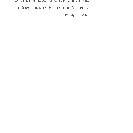
מצליח להמס את השלג המכסה אותם. תחושה 
מדהימה להיות במים ב-40 מעלות, כשהגבות 
והריסים קופאים. 