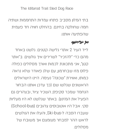
The Iditarod Trail Sled Dog Race
בתי המלון מסביב פתחו עמדות התחממות ושתיה 
חמה שחולקה בחינם. בהחלט חוויה חד פעמית 
שהפתיעה אותנו.
סקי בפיירבנקס
לייד העיר 2 אתרי גלישה קטנים. גלשנו באחד 
מהם כדי "להזכיר" לשרירים איך גולשים. ב"אתר 
קטן", אני מתכוונת לכמות ואורך מסלולים כפולה 
פלוס מזו שבחרמון, עם שלג פאודר שלא נראה 
כמותו, ואווירת "שכונה" נעימה. היינו הישראלים 
הראשונים שגלשו שם (כך עדכן אותנו הבחור 
הנחמד שמכר סקיפס, השכיר ציוד, ובצהרים גם 
הפעיל את המזנון). באתר שגלשנו לא היו מעליות 
סקי. אבל היו אוטובוסים צהובים (School-bus) 
שעברו הסבה ל-Ski-bus, והעלו את הגולשים 
לראש ההר למבחר מצומצם אך משובח של 
מסלולים.