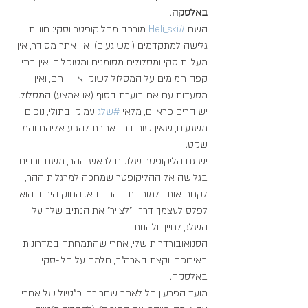
באלסקה
.
השם 
#Heli_ski
 מורכב מהליקופטר וסקי: חוויית 
גלישה למתקדמים (ומשוגעים): אין אתר מסודר, אין 
מעליות סקי ומסלולים מסומנים ומטופלים, אין בתי 
קפה חמימים על המסלול לשוקו או יין חם, ואין 
מסעדות עם אח בוערת בסוף (או אמצע) המסלול. 
יש הרים פראיים, מלאי 
#שלג
 עמוק ובתולי, נופים 
משגעים, שאין שום דרך אחרת להגיע אליהם והמון 
שקט. 
יש גם הליקופטר שלוקח לראש ההר, משם יורדים 
בגלישה אל ההליקופטר שמחכה למרגלות ההר, 
לקחת אותך למורדות ההר הבא. החוק היחיד הוא 
לפלס לעצמך דרך, ו"לצייר" את הנתיב שלך על 
השלג, לחייך ולהנות. 
הסנואובורדרית שלי, אחרי שהתמחתה במדרונות 
באירופה, וקצת בארה"ב, חלמה על הלי-סקי 
באלסקה. 
מועד הפרעון חל לאחר שחרורה, כ"טיול של אחרי 