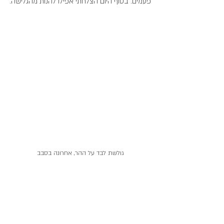
פעמים. בסוף היום הצלחתי אפילו להנות מהגלישה.
גולשת לבד על ההר, אחרונה בסבב