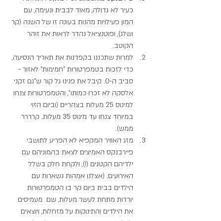
כעיר לא גדולה, מאוד לבבית ונעימה, עם 
המון פעילויות מהנות בעונה זו של השנה (קר 
ושלג), ופוטנציאל נהדר לראות את זוהר 
הקוטב. 
למרות שתכננו בקפדנות את תאריך הנסיעה, 
כדי לזכות בטמפרטורות "חמימות" לאזור - 
סביב ה-0. קיבל את פנינו גל קור ש"גם זקני 
אלסקה לא זכרו כמותו", והטמפרטורות צנחו 
למינוס 25 מעלות בצהריים (וביום הזוי 
במיוחד צנחו עד מינוס 35 מעלות. קרררר 
ממש). 
מזג האוויר המקפיא לא הפריע לתושבי 
פיירבנקס האמיצים לצאת בהמוניהם עם 
ילדיהם הקטנים (!), ולקחת חלק בשלל 
האירועים. (אצלנו אמהות נשארות עם 
הילדים בבית ביום קר בו הטמפרטורות 
יורדות מתחת לעשר מעלות, שם  מעמיסים 
את הילדים והתינוקות על מזחלות, ויוצאים 