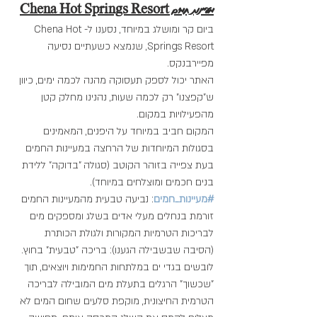
מעיינות חמים Chena Hot Springs Resort
ביום קר ומושלג במיוחד, נסענו ל-Chena Hot 
Springs Resort, שנמצא כשעתיים נסיעה 
מפיירבנקס. 
האתר יכול לספק תעסוקה מהנה לכמה ימים, כיוון 
ש"קפצנו" רק לכמה שעות, נהנינו מחלק קטן 
מהפעילויות במקום.  
המקום חביב במיוחד על היפנים, המאמינים 
בסגולות המיוחדות של הרחצה במעיינות החמים 
בעת צפייה בזוהר הקוטב (סגולה "בדוקה" ללידת 
בנים חכמים ומוצלחים במיוחד).
#מעיינות_חמים
: נביעה טבעית מהמעיינות החמים 
זורמת בנחלים מעלי אדים בשלג ומספקים מים 
לבריכות הטרמיות המקורות ולגולת הכותרת 
(הסיבה שבשבילה הגענו): בריכה "טבעית" בחוץ. 
לובשים בגדי ים במלתחות החמימות ויוצאים, תוך 
"שכשוך" הרגלים בתעלת מים המובילה לבריכה 
הטרמית החיצונית, מוקפת סלעים שחום המים לא 