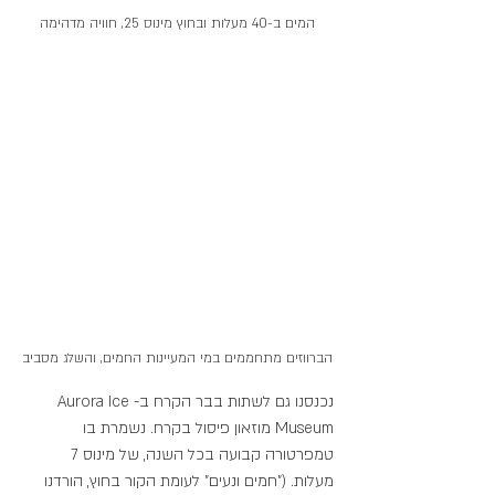
המים ב-40 מעלות ובחוץ מינוס 25, חוויה מדהימה
הברווזים מתחממים במי המעיינות החמים, והשלג מסביב
נכנסנו גם לשתות בבר הקרח ב-Aurora Ice 
Museum מוזאון פיסול בקרח. נשמרת בו 
טמפרטורה קבועה בכל השנה, של מינוס 7 
מעלות. ("חמים ונעים" לעומת הקור בחוץ, הורדנו 