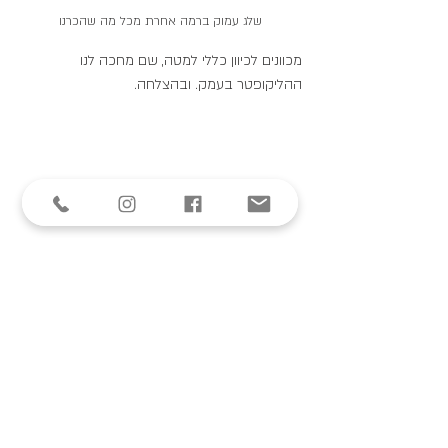
שלג עמוק ברמה אחרת מכל מה שהכרנו
מכוונים לכיוון כללי למטה, שם מחכה לנו 
ההליקופטר בעמק. ובהצלחה.
היעד: איי שם למטה בעמק, ההליקופטר מחכה
ארוחת צהריים בסגנון הלי-סקי: פיקניק קפוא ליד 
ההליקופטר: כיסאות מאולתרים מבורדים וסקיז, 
כריכים, שנשמרו חמים בצידנית בהליקופטר אבל 