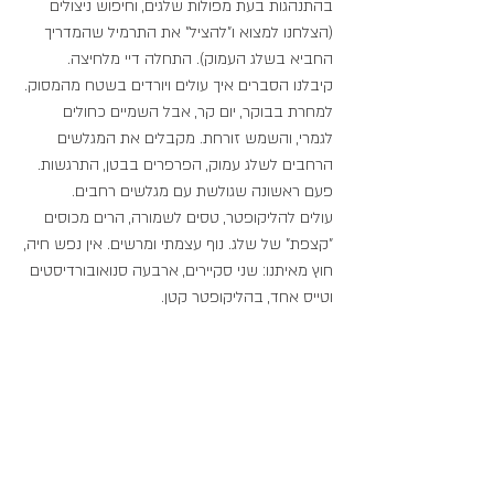
בהתנהגות בעת מפולות שלגים, וחיפוש ניצולים 
(הצלחנו למצוא ו"להציל" את התרמיל שהמדריך 
החביא בשלג העמוק). התחלה דיי מלחיצה. 
קיבלנו הסברים איך עולים ויורדים בשטח מהמסוק. 
למחרת בבוקר, יום קר, אבל השמיים כחולים 
לגמרי, והשמש זורחת. מקבלים את המגלשים 
הרחבים לשלג עמוק, הפרפרים בבטן, התרגשות. 
פעם ראשונה שגולשת עם מגלשים רחבים.
עולים להליקופטר, טסים לשמורה, הרים מכוסים 
"קצפת" של שלג. נוף עצמתי ומרשים. אין נפש חיה, 
חוץ מאיתנו: שני סקיירים, ארבעה סנואובורדיסטים 
וטייס אחד, בהליקופטר קטן.