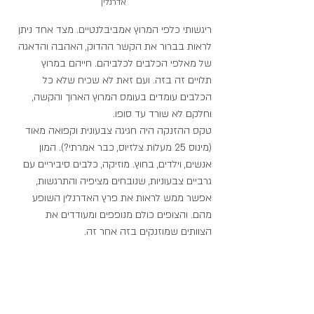
אדרנלין 
ריגשותי כלפי המרוץ אמביבלנטיים. מצד אחד ניתן 
לראות בברור את הקשר ההדוק, האהבה והדאגה 
של מאלפי הכלבים לכלביהם. חייהם במרוץ 
תלויים זה בזה. ועם זאת לא שכיח שלא כל 
הכלבים עומדים בעומס המרוץ הארוך והקשה, 
וחלקם לא שורד עד סופו. 
טקס ההזנקה היה חגיגה צבעונית וקפואה מאוד 
(מינוס 25 מעלות צלזיוס, כבר אמרתי?). המון 
אנשים, וילדים, בחוץ. מוזיקה, כלבים סיביריים עם 
גרביים צבעוניות, שנובחים מציפיה והתרגשות, 
אפשר ממש לראות את פרץ האדרנלין השופע 
מהם. והצופים כולם מנופפים ומעודדים את 
הצוותים שמוזנקים בזה אחר זה.