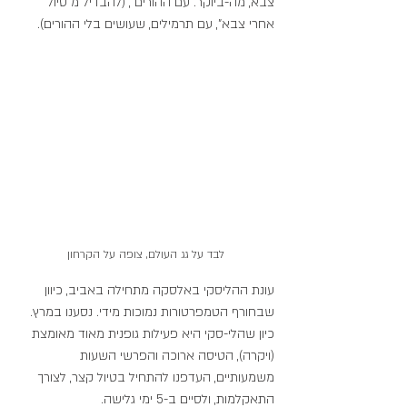
צבא, מה-ביוקר. עם ההורים", (להבדיל מ"טיול 
אחרי צבא", עם תרמילים, שעושים בלי ההורים).
לבד על גג העולם, צופה על הקרחון
עונת ההליסקי באלסקה מתחילה באביב, כיוון 
שבחורף הטמפרטורות נמוכות מידי. נסענו במרץ. 
כיון שהלי-סקי היא פעילות גופנית מאוד מאומצת 
(ויקרה), הטיסה ארוכה והפרשי השעות 
משמעותיים, העדפנו להתחיל בטיול קצר, לצורך 
התאקלמות, ולסיים ב-5 ימי גלישה. 