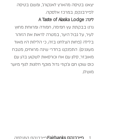
יצאנו בטיסה מהארץ לאנקורג', ומשם בטיסה 
לפיירבנקס, במרכז אלסקה.
לינה: A Taste of Alaska Lodge
גרנו בבקתת עץ חמימה, חמודה ומרווחת מחוץ 
לעיר, על גבול היער, במטרה לראות את הזוהר 
בלילה (פחות הצלחנו בזה, כי הלילות היו מאוד 
מעוננים). התפנקנו בחדרי שינה מרווחים, מטבח 
מאובזר, סלון עם אח וכורסאות לשקוע בהן עם 
כוס שוקו חם וג'קוזי גדול מוקף חלונות לנוף מיוער 
מושלג. 
פיירבנקס Fairbanks
פיירבנקס התגלתה 