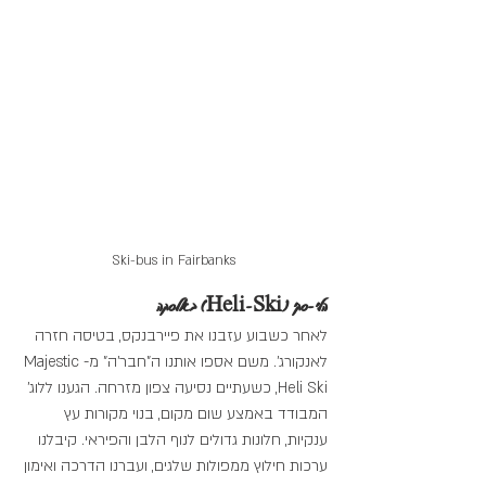
Ski-bus in Fairbanks
הלי-סקי (Heli-Ski) באלסקה
לאחר כשבוע עזבנו את פיירבנקס, בטיסה חזרה 
לאנקורג'. משם אספו אותנו ה"חבר'ה" מ-Majestic 
Heli Ski, כשעתיים נסיעה צפון מזרחה. הגענו ללוג' 
המבודד באמצע שום מקום, בנוי מקורות עץ 
ענקיות, חלונות גדולים לנוף הלבן והפיראי. קיבלנו 
ערכות חילוץ ממפולות שלגים, ועברנו הדרכה ואימון 