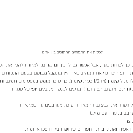
לכסות את התפוחים החתוכים ביין אדום
כך לפחות שעה, אבל אפשר גם להכין יום קודם, ולמחרת להכין את העו
ת התפוחים וכף אחת מהיין. שאר היין מתקבל מבוסם בטעם התפוחים. 
את התפוחים, אני מוסיפה לו מקל קינמון (או 1/2 כפית קינמון), כף סוכר מומס במעט מי
תותים, אגסים, תפוז וכד'). מוזגים לקנקן ומקבלים יופי של סנגריה.
ל גיטרה את הביצים, החמאה והסוכר, מערבבים עד שמתאחד
ערבב בקערה עם מזלג)
קצר.
אפיה, ואת קוביות התפוחים שהושרו ביין והפכו אדומות.