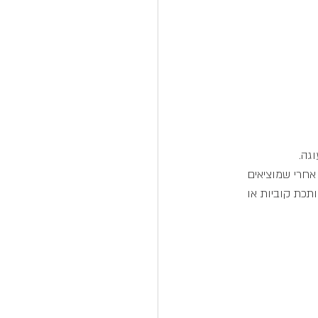
גה.
אחרי שמוציאים 
ם חמים, וחותכת קוביות או 