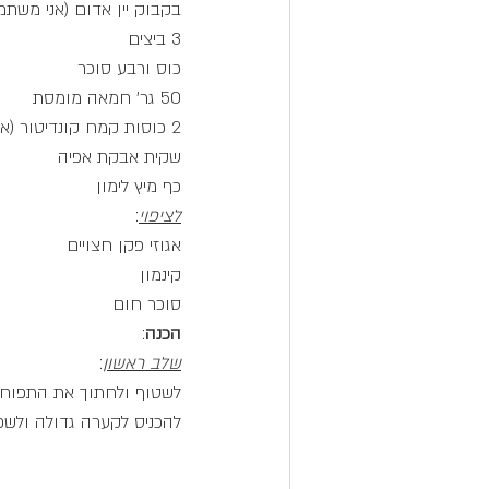
בקבוק יין אדום (אני מש
3 ביצים
כוס ורבע סוכר
50 גר' חמאה מומסת
2 כוסות קמח קונדיטור (או קמח אחר ללא גלוטן, למרות שהמסובסד במקרה הזה בהחלט מספיק)
שקית אבקת אפיה
כף מיץ לימון
לציפוי
:
אגוזי פקן חצויים
קינמון
סוכר חום
הכנה
:
שלב ראשון
: 
לשטוף ולחתוך את התפוחים לקוביות של כ-2X2 סמ',
להכניס לקערה גדולה ולשפוך