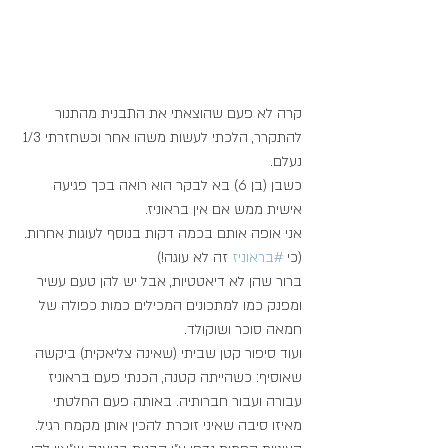
קרה לא פעם שהוצאתי את התבנית מהתנור 
להתקרר, הלכתי לעשות משהו אחר וכשחזרתי 1/3 
נעלם.
כשבן (בן 6) בא לבקר הוא רואה בכך פגיעה 
אישית ממש אם אין בראוניז.
אני אופה אותם בכמה דקות בנוסף לעוגות אחרות. 
(כי 
#בראוניז
 זה לא עוגה!)
ברור שהן לא דיאטטיות, אבל יש להן טעם עשיר 
ומפנק כמו למתכונים המכילים כמות כפולה של 
חמאה סוכר ושוקולד.
ועוד סיפור קטן שביתי (שאינה צליאקית) ביקשה 
שאוסיף: כשהייתה קטנה, הכנתי פעם בראוניז 
עבורה ועבור חברותיה. באותה פעם החלטתי 
מאיזו סיבה שאיני זוכרת להכין אותן מקמח רגיל. 