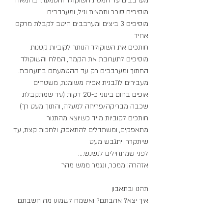
מערבבים עד המסת השוקולד והטמעתו בחמאה
מוסיפים סוכר ותמצית וניל, ומערבבים
מוסיפים 3 ביצים ומערבבים היטב לקבלת מרקם 
אחיד
חותכים את השוקולד הנותר לקוביות קטנות
מוסיפים לתערובת את הקמח, המלח והשוקולד 
החתוך ומערבבים רק עד ההטמעתם בתערובת.
מעבירים לתבנית אפיה משומנת, משטחים
אופים בחום בינוני כ-20 דקות (עד שמתקבלת 
שכבה מבריקה/פריחה למעלה, והתוך מעט רך)
חותכים לקוביות מייד כשיוצא מהתנור
מתאפקים, ומשתדלים להתאפק, ולחכות קצת, עד 
שיתקרר ויתגבש מעט
לפני שמתחילים לנשנש....
אזהרה: ממכר, ונגמר ממש מהר 
תהנו ובתאבון
איך יצא? אהבתם? ואשמח לשמוע מה חשבתם