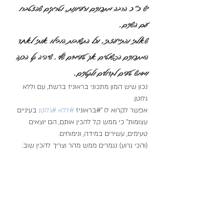
יש כ"כ הרבה מתכונים ורעיונות, וטריקים שהצטברו 
עם השנים.
שאלתי והתייעצתי, וכל התשובות הובילו אותי לאחד 
המתכונים הפשוטים אך טעימים שלי. שיהיה קל הכנה 
וממש טעים לגדולים ולקטנים. 
נכון שיש המון מתכוני בראוניז ברשת, עם וללא 
גלוטן.
אפשר לקרוא לו "#בראוניז 
#ללא
#גלוטן
 בעיניים 
עצומות" כי ממש קל להכין אותם, הם יוצאים 
טעימים, עשירים במידה, ונימוחים. 
(והכי גרוע) נגמרים ממש מהר וצריך להכין שוב.