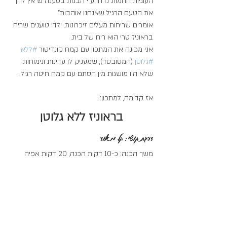
העוגיות החמות נדחו ע"י הבנות בטענה ש"אין להן 
את הטעם הרגיל שאנחנו אוהבות"
אומרים שריחות מעלים זיכרונות, ילדי טוענים שריח 
בראוניז טרי הוא ריח של בית.
אני מכינה את המתכון עם קמח קונדיטור 
#ללא
#גלוטן
 (המסובסד), שמעניק לו עדינות ונימוחות 
שלא היו מושגות מין הסתם עם קמח חיטה רגיל.
אז קדימה, למתכון: 
בראוניז ללא גלוטן
דרגת קושי: קל מאוד
משך הכנה: כ-10 דקות הכנה, 20 דקות אפיה